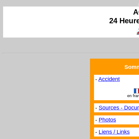
A
24 Heur
Somma
-
Accident
en fra
-
Sources - Docu
-
Photos
-
Liens / Links