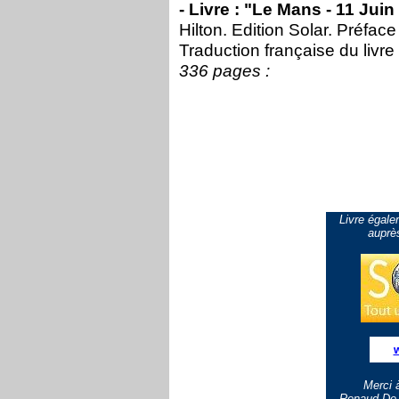
- Livre : "Le Mans - 11 Juin
Hilton. Edition Solar. Préfa
Traduction française du livre
336 pages
:
Livre égale
auprès
w
Merci à
Renaud De L